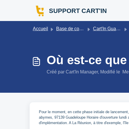
Passer au contenu principal
SUPPORT CART'IN
Accueil
Base de connaissances
Cart'In Guadeloupe FAQ
Où est-ce que 
Créé par Cart'In Manager, Modifié le Me
Pour le moment, en cette phase initiale de lancemen
abymes, 97139 Guadeloupe Horaire d'ouverture lundi au
d'implémentation. A La Réunion, à titre d'exemple, l'îl