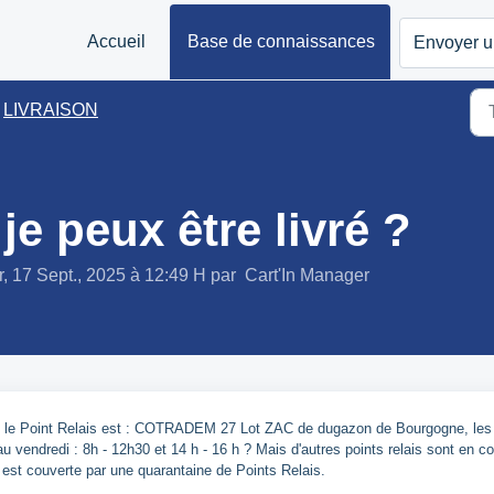
Accueil
Base de connaissances
Envoyer un
LIVRAISON
je peux être livré ?
r, 17 Sept., 2025 à 12:49 H par Cart'In Manager
t, le Point Relais est : COTRADEM 27 Lot ZAC de dugazon de Bourgogne, les
 vendredi : 8h - 12h30 et 14 h - 16 h ? Mais d'autres points relais sont en c
e est couverte par une quarantaine de Points Relais.