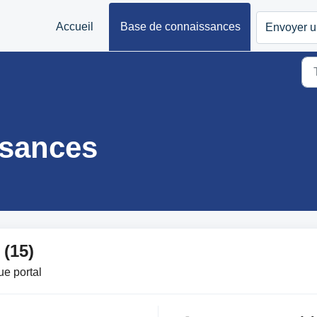
Accueil
Base de connaissances
Envoyer un
ssances
 (15)
ue portal